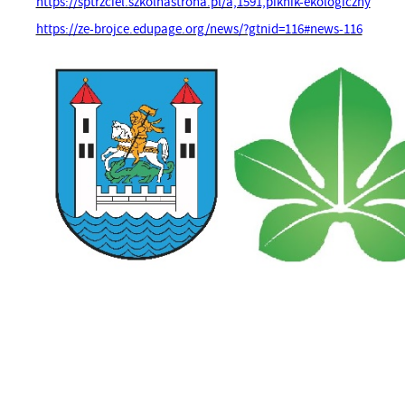
https://sptrzciel.szkolnastrona.pl/a,1591,piknik-ekologiczny
https://ze-brojce.edupage.org/news/?gtnid=116#news-116